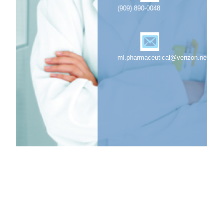
(909) 890-0048
ml.pharmaceutical@verizon.net