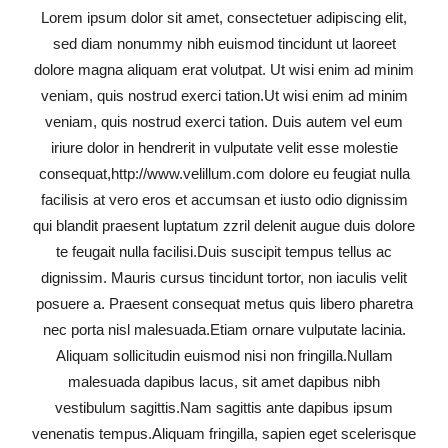
Lorem ipsum dolor sit amet, consectetuer adipiscing elit,
sed diam nonummy nibh euismod tincidunt ut laoreet
dolore magna aliquam erat volutpat. Ut wisi enim ad minim
veniam, quis nostrud exerci tation.Ut wisi enim ad minim
veniam, quis nostrud exerci tation. Duis autem vel eum
iriure dolor in hendrerit in vulputate velit esse molestie
consequat,http://www.velillum.com dolore eu feugiat nulla
facilisis at vero eros et accumsan et iusto odio dignissim
qui blandit praesent luptatum zzril delenit augue duis dolore
te feugait nulla facilisi.Duis suscipit tempus tellus ac
dignissim. Mauris cursus tincidunt tortor, non iaculis velit
posuere a. Praesent consequat metus quis libero pharetra
nec porta nisl malesuada.Etiam ornare vulputate lacinia.
Aliquam sollicitudin euismod nisi non fringilla.Nullam
malesuada dapibus lacus, sit amet dapibus nibh
vestibulum sagittis.Nam sagittis ante dapibus ipsum
venenatis tempus.Aliquam fringilla, sapien eget scelerisque