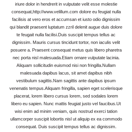
iriure dolor in hendrerit in vulputate velit esse molestie
consequat,http://www.velillum.com dolore eu feugiat nulla
facilisis at vero eros et accumsan et iusto odio dignissim
qui blandit praesent luptatum zzril delenit augue duis dolore
te feugait nulla facilisi.Duis suscipit tempus tellus ac
dignissim. Mauris cursus tincidunt tortor, non iaculis velit
posuere a. Praesent consequat metus quis libero pharetra
nec porta nisl malesuada.Etiam ornare vulputate lacinia.
Aliquam sollicitudin euismod nisi non fringilla.Nullam
malesuada dapibus lacus, sit amet dapibus nibh
vestibulum sagittis.Nam sagittis ante dapibus ipsum
venenatis tempus.Aliquam fringilla, sapien eget scelerisque
placerat, lorem libero cursus lorem, sed sodales lorem
libero eu sapien. Nunc mattis feugiat justo vel faucibus.Ut
wisi enim ad minim veniam, quis nostrud exerci tation
ullamcorper suscipit lobortis nisl ut aliquip ex ea commodo
consequat. Duis suscipit tempus tellus ac dignissim.