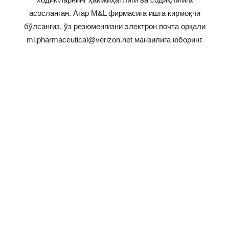
асосланган. Агар M&L фирмасига ишга кирмоқчи
бўлсангиз, ўз резюменгизни электрон почта орқали
ml.pharmaceutical@verizon.net манзилига юборинг.