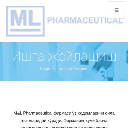
Ишга жойлашиш
Home
/
Ишга жойлашиш
M&L Pharmaceutical фирмаси ўз ходимларини оила
аъзоларидай кўради. Фирманинг кучи барча
ходимларнинг ҳамжиҳатлиги ва содиқлигига